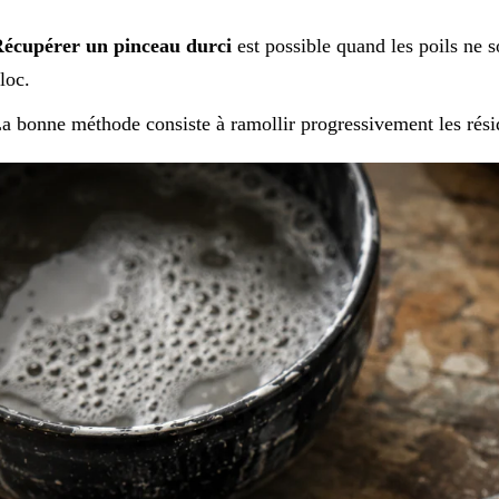
écupérer un pinceau durci
est possible quand les poils ne 
loc.
a bonne méthode consiste à ramollir progressivement les résidus