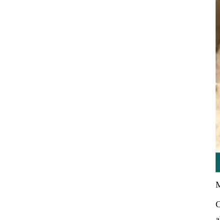
M
C
a