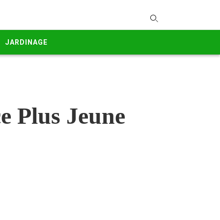
T
y
JARDINAGE
s
q
a
h
e
e Plus Jeune