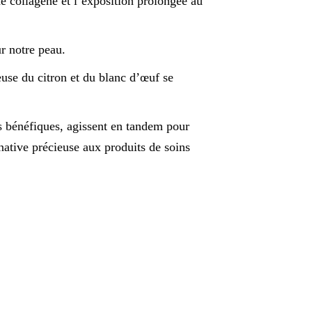
e collagène et l’exposition prolongée au
r notre peau.
ieuse du citron et du blanc d’œuf se
és bénéfiques, agissent en tandem pour
ernative précieuse aux produits de soins