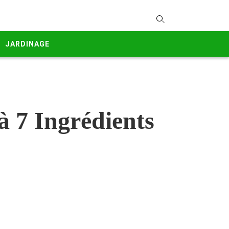
T
y
JARDINAGE
s
q
a
h
e
à 7 Ingrédients