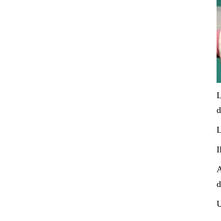
L
d
L
I
A
d
U