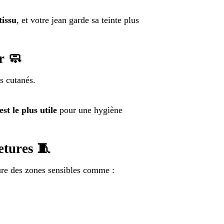
tissu
, et votre jean garde sa teinte plus
r 🧼
us cutanés.
st le plus utile
pour une hygiène
etures 🧵
ure des zones sensibles comme :