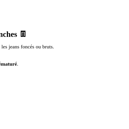
anches 👖
r les jeans foncés ou bruts.
rématuré
.