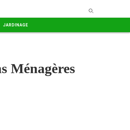
T
y
JARDINAGE
s
q
a
h
e
ons Ménagères