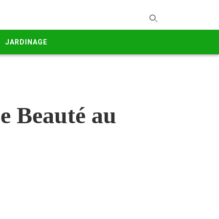
T
y
JARDINAGE
s
q
a
h
e
ne Beauté au