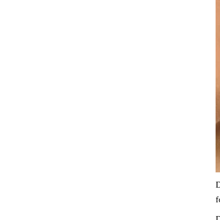
D
f
D