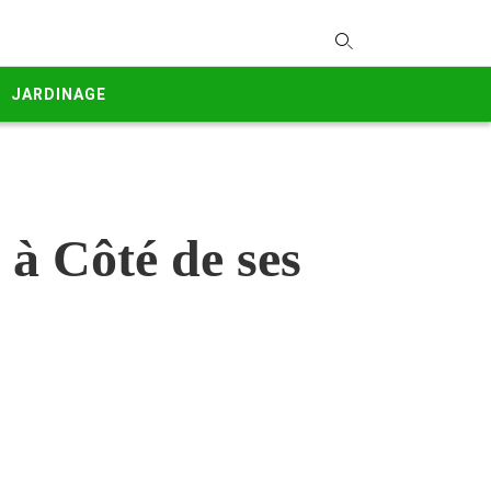
T
y
JARDINAGE
s
q
a
h
e
 à Côté de ses