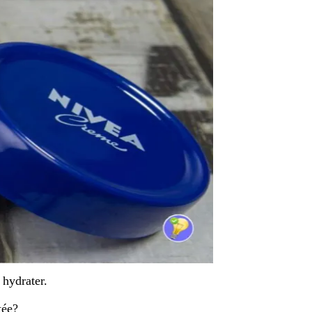
 hydrater.
tée?