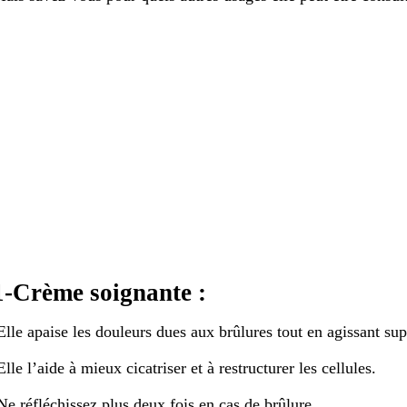
1-Crème soignante :
lle apaise les douleurs dues aux brûlures tout en agissant supe
lle l’aide à mieux cicatriser et à restructurer les cellules.
e réfléchissez plus deux fois en cas de brûlure.