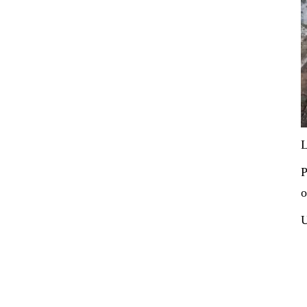
L
P
o
U