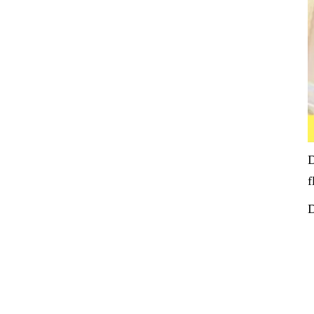
D
f
D