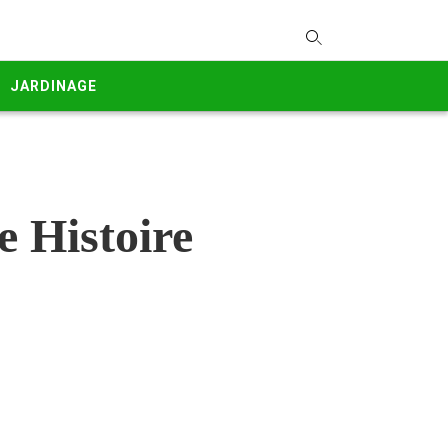
T
y
JARDINAGE
s
q
a
h
e
 Histoire