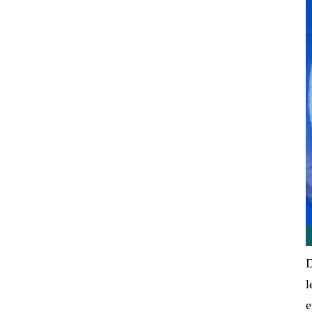
D
l
e