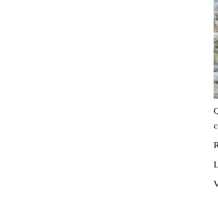
Q
c
R
L
V