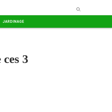
T
y
JARDINAGE
s
q
a
h
e
 ces 3