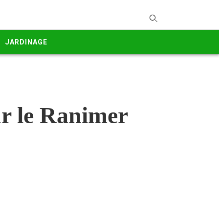
T
y
JARDINAGE
s
q
a
h
e
ur le Ranimer