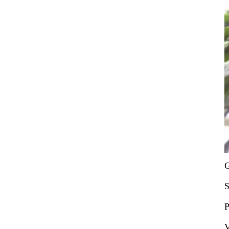
G
S
P
V