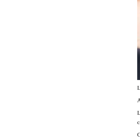
L
A
L
c
C