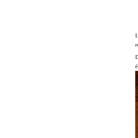
L
r
D
é