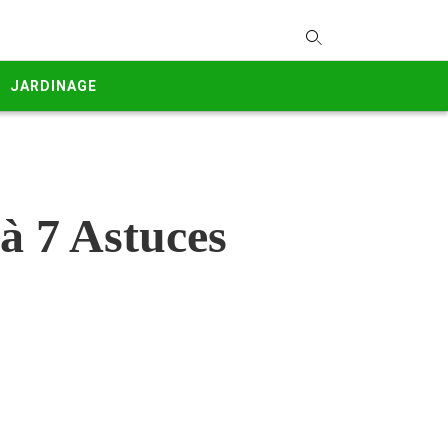
T
y
JARDINAGE
s
q
a
h
e
 à 7 Astuces