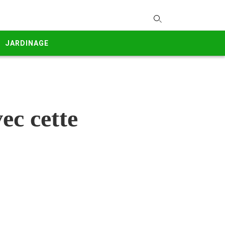
T
y
JARDINAGE
s
q
a
h
e
ec cette